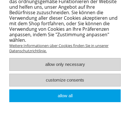
das ordnungsgemäße Funktionieren der Website
und helfen uns, unser Angebot auf Ihre
Dima
Bedürfnisse zuzuschneiden. Sie können die
23 Mai 2024
Verwendung aller dieser Cookies akzeptieren und
Hallo wirkt dieses Medikment bei Polyneuropathie?
mit dem Shop fortfahren, oder Sie können die
Verwendung von Cookies an Ihre Präferenzen
anpassen, indem Sie "Zustimmung anpassen"
wählen.
Andy, Innovisense Shop
Weitere Informationen über Cookies finden Sie in unserer
23 Mai 2024
Datenschutzrichtlinie.
Guten Tag. Wie bereits erwähnt, wurden unsere
Nahrungsergänzungsmittel Revimyelin und Neuromentis zur
Unterstützung des Nervensystems entwickelt. Sie können und
allow only necessary
sollten definitiv bei Polyneuropathien eingesetzt werden. Es ist
jedoch vor allem wichtig, die Ursache der Polyneuropathie
korrekt zu diagnostizieren.
customize consents
allow all
Andrew
27 Mai 2024
Ich verwende es seit fast einem Monat, ich spüre deutlich mehr
Kraft, tagsüber bin ich aktiver als zuvor. Bis jetzt ist es noch zu
früh, um eine verlässliche Meinung abzugeben, aber ich sehe
definitiv die positiven Aspekte. Ich überlege auch, ob ich in
Zukunft beide Nahrungsergänzungsmittel kaufen sollte, denn