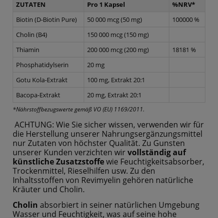
ZUTATEN
Pro 1 Kapsel
%NRV*
Biotin (D-Biotin Pure)
50 000 mcg (50 mg)
100000 %
Cholin (B4)
150 000 mcg (150 mg)
Thiamin
200 000 mcg (200 mg)
18181 %
Phosphatidylserin
20 mg
Gotu Kola-Extrakt
100 mg, Extrakt 20:1
Bacopa-Extrakt
20 mg, Extrakt 20:1
*Nährstoffbezugswerte gemäß VO (EU) 1169/2011.
ACHTUNG: Wie Sie sicher wissen, verwenden wir für
die Herstellung unserer Nahrungsergänzungsmittel
nur Zutaten von höchster Qualität. Zu Gunsten
unserer Kunden verzichten wir
vollständig auf
künstliche Zusatzstoffe
wie Feuchtigkeitsabsorber,
Trockenmittel, Rieselhilfen usw. Zu den
Inhaltsstoffen von Revimyelin gehören natürliche
Kräuter und Cholin.
Cholin
absorbiert in seiner natürlichen Umgebung
Wasser und Feuchtigkeit, was auf seine hohe