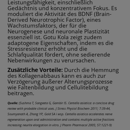
Leistungsfähigkeit, einschließlich
Gedächtnis und konzentrativem Fokus. Es
moduliert die Aktivität des BDNF (Brain-
Derived Neurotrophic Factor), eines
Wachstumsfaktors, der für die
Neurogenese und neuronale Plastizität
essenziell ist. Gotu Kola zeigt zudem
adaptogene Eigenschaften, indem es die
Stressresistenz erhöht und die
Schlafqualität fördert, ohne sedierende
Nebenwirkungen zu verursachen.
Zusätzliche Vorteile:
Durch die Hemmung
des Kollagenabbaus kann es auch zur
Verzögerung äußerer Alterungsprozesse
wie Faltenbildung und Cellulitebildung
beitragen.
Quelle:
(Sushma T, Sangeeta G, Gambir IS. Centella asiatica: a concisse drug
review with probable clinical uses. J Stress Physiol Biochem 2011; 7:39-44,
Soumyanath A, Zhong YP, Gold SA i wsp. Centella asiatica accelerates nerve
regeneration upon oral administration and contains multiple active fractions
increasing neurite elongation in vitro. J Pharm Pharmacol 2005; 57:1221-9)