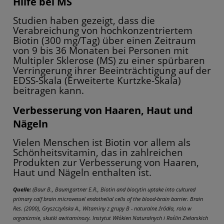
Hilfe bei MS
Studien haben gezeigt, dass die
Verabreichung von hochkonzentriertem
Biotin (300 mg/Tag) über einen Zeitraum
von 9 bis 36 Monaten bei Personen mit
Multipler Sklerose (MS) zu einer spürbaren
Verringerung ihrer Beeinträchtigung auf der
EDSS-Skala (Erweiterte Kurtzke-Skala)
beitragen kann.
Verbesserung von Haaren, Haut und
Nägeln
Vielen Menschen ist Biotin vor allem als
Schönheitsvitamin, das in zahlreichen
Produkten zur Verbesserung von Haaren,
Haut und Nägeln enthalten ist.
Quelle:
(Baur B., Baumgartner E.R., Biotin and biocytin uptake into cultured
primary calf brain microvessel endothelial cells of the blood-brain barrier. Brain
Res. (2000), Gryszczyńska A., Witaminy z grupy B - naturalne źródła, rola w
organizmie, skutki awitaminozy. Instytut Włókien Naturalnych i Roślin Zielarskich