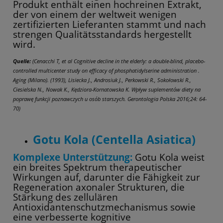
Produkt enthält einen hochreinen Extrakt,
der von einem der weltweit wenigen
zertifizierten Lieferanten stammt und nach
strengen Qualitätsstandards hergestellt
wird.
Quelle:
(Cenacchi T, et al Cognitive decline in the elderly: a double-blind, placebo-
controlled multicenter study on efficacy of phosphatidylserine administration .
Aging (Milano). (1993), Lisiecka J., Androsiuk J., Perkowski R., Sokołowski R.,
Ciesielska N., Nowak K., Kędziora-Kornatowska K. Wpływ suplementów diety na
poprawę funkcji poznawczych u osób starszych. Gerontologia Polska 2016;24: 64-
70)
Gotu Kola (Centella Asiatica)
Komplexe Unterstützung:
Gotu Kola weist
ein breites Spektrum therapeutischer
Wirkungen auf, darunter die Fähigkeit zur
Regeneration axonaler Strukturen, die
Stärkung des zellulären
Antioxidantenschutzmechanismus sowie
eine verbesserte kognitive